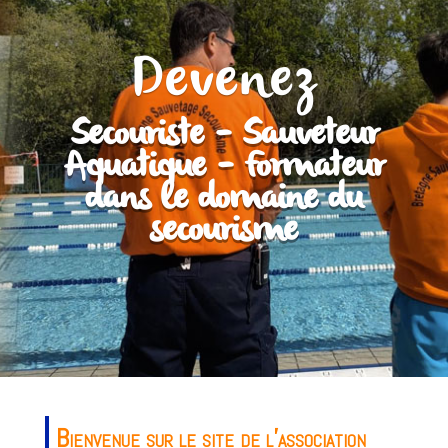
Devenez
Secouriste – Sauveteur
Aquatique – Formateur
dans le domaine du
secourisme
Bienvenue sur le site de l’association